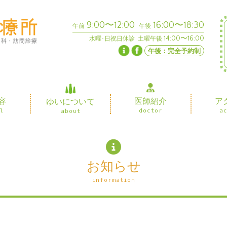
9:00〜12:00
16:00〜18:30
午前
午後
14:00〜16:00
水曜･日祝日休診 土曜午後
午後：完全予約制
容
医師紹介
ア
ゆいについて
l
doctor
a
about
お知らせ
information