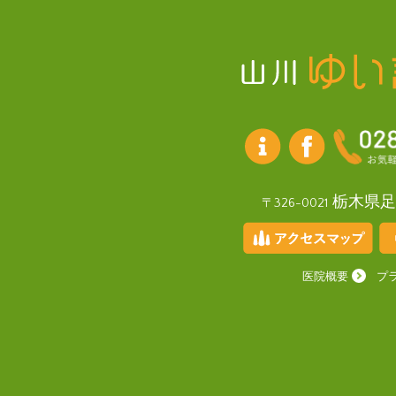
栃木県足
〒326-0021
医院概要
プ