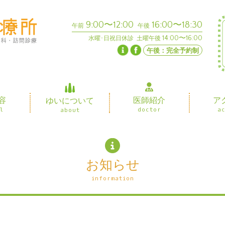
9:00〜12:00
16:00〜18:30
午前
午後
14:00〜16:00
水曜･日祝日休診 土曜午後
午後：完全予約制
容
医師紹介
ア
ゆいについて
l
doctor
a
about
お知らせ
information